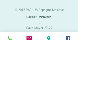
© 2018 PACHUS Espagne-Mexique
PACHUS VINARÒS
.
Calle Mayor 27-29
Vinaroz, Castellón (Espagne)
964 155 233 699 182
061
.