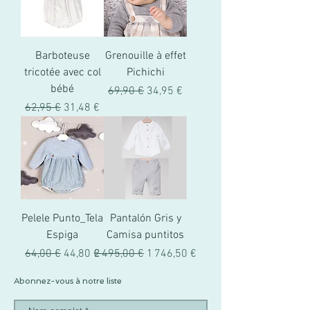
Barboteuse
Grenouille à effet
tricotée avec col
Pichichi
bébé
Prix original
Prix promotionnel
69,90 €
34,95 €
Prix original
Prix promotionnel
62,95 €
31,48 €
Pelele Punto_Tela
Pantalón Gris y
Espiga
Camisa puntitos
Prix original
Prix promotionnel
Prix original
Prix promotionnel
64,00 €
44,80 €
2 495,00 €
1 746,50 €
Abonnez-vous à notre liste