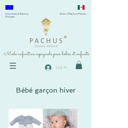
Vous êtes à Pachus
Aller à Pachus Mexico
Europe
®
Mode enfantine espagnole pour bébés et enfants
Log In
Bébé garçon hiver
Taille 6 mois