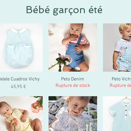
Bébé garçon été
elele Cuadros Vichy
Peto Denim
Peto Vich
Rupture de stock
Rupture d
Prix
45,95 €