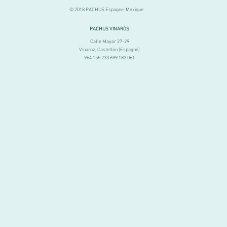
© 2018 PACHUS Espagne-Mexique
PACHUS VINARÒS
.
Calle Mayor 27-29
Vinaroz, Castellón (Espagne)
964 155 233 699 182 061
.