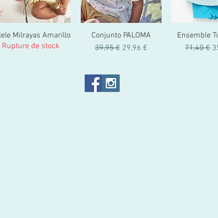
lele Milrayas Amarillo
Conjunto PALOMA
Ensemble T
Rupture de stock
Prix original
Prix promotionnel
Prix origin
P
39,95 €
29,96 €
71,40 €
3