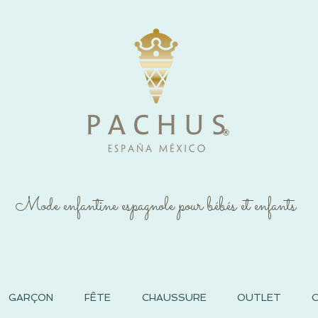
®
Mode enfantine espagnole pour bébés et enfants
GARÇON
FÊTE
CHAUSSURE
OUTLET