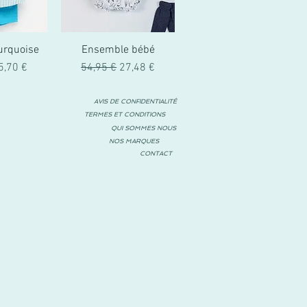
urquoise
Ensemble bébé
al
rix promotionnel
Prix original
Prix promotionnel
5,70 €
54,95 €
27,48 €
AVIS DE CONFIDENTIALITÉ
TERMES ET CONDITIONS
QUI SOMMES NOUS
NOS MARQUES
CONTACT