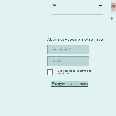
27 €
46 €
TAILLE
3
Pe
4
1 mes
12 meses
Abonnez-vous à notre liste
18 meses
24 meses
3 meses
6 meses
9 meses
J&#39;accepte les termes et
conditions
Envoyer des données