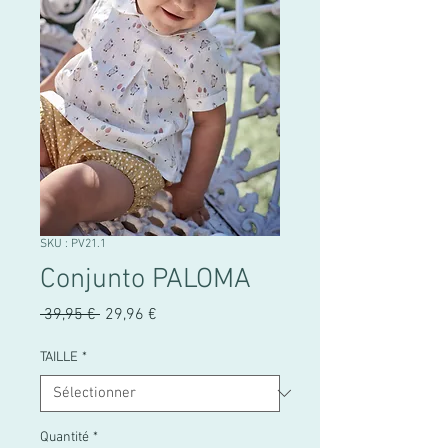
SKU : PV21.1
Conjunto PALOMA
Prix
Prix
 39,95 € 
29,96 €
original
promotionnel
TAILLE
*
Quantité
*