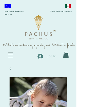
Vous êtes à Pachus
Aller à Pachus Mexico
Europe
®
Mode enfantine espagnole pour bébés et enfants
Log In