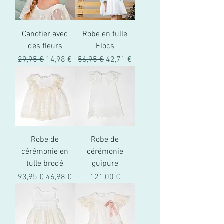
Canotier avec
Robe en tulle
des fleurs
Flocs
Prix original
Prix promotionnel
Prix original
Prix promotionnel
29,95 €
14,98 €
56,95 €
42,71 €
Robe de
Robe de
cérémonie en
cérémonie
tulle brodé
guipure
Prix original
Prix promotionnel
Prix
93,95 €
46,98 €
121,00 €