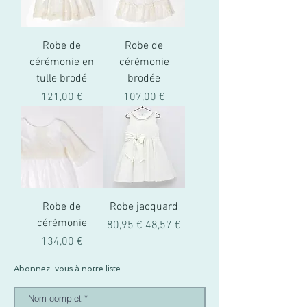
Robe de
Robe de
cérémonie en
cérémonie
tulle brodé
brodée
Prix
Prix
121,00 €
107,00 €
Robe de
Robe jacquard
cérémonie
Prix original
Prix promotionnel
80,95 €
48,57 €
Prix
134,00 €
Abonnez-vous à notre liste