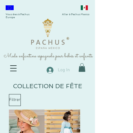
Vous êtes à Pachus
Aller à Pachus Mexico
Europe
®
Mode enfantine espagnole pour bébés et enfants
Log In
COLLECTION DE FÊTE
Filtrer