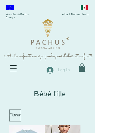
Vous êtes à Pachus
Aller à Pachus Mexico
Europe
®
Mode enfantine espagnole pour bébés et enfants
Log In
Bébé fille
Filtrer