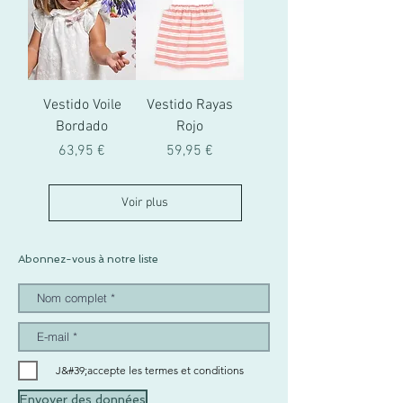
Vestido Voile
Vestido Rayas
Bordado
Rojo
Prix
Prix
63,95 €
59,95 €
Voir plus
Abonnez-vous à notre liste
J&#39;accepte les termes et conditions
Envoyer des données