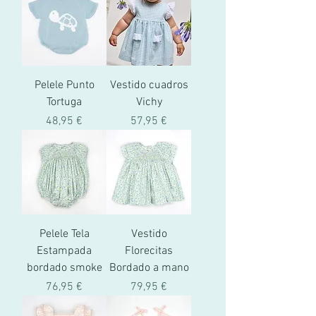
Pelele Punto
Vestido cuadros
Tortuga
Vichy
Prix
Prix
48,95 €
57,95 €
Pelele Tela
Vestido
Estampada
Florecitas
bordado smoke
Bordado a mano
Prix
Prix
76,95 €
79,95 €