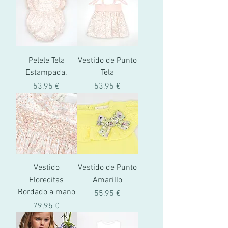
Pelele Tela
Vestido de Punto
Estampada.
Tela
Prix
Prix
53,95 €
53,95 €
Vestido
Vestido de Punto
Florecitas
Amarillo
Bordado a mano
Prix
55,95 €
Prix
79,95 €