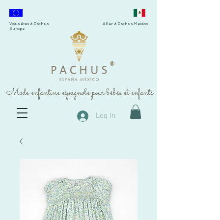
Vous êtes à Pachus
Aller à Pachus Mexico
Europe
®
Mode enfantine espagnole pour bébés et enfants
Log In