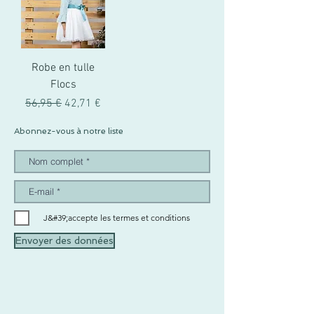
Robe en tulle
Flocs
Prix original
Prix promotionnel
56,95 €
42,71 €
Abonnez-vous à notre liste
J&#39;accepte les termes et conditions
Envoyer des données