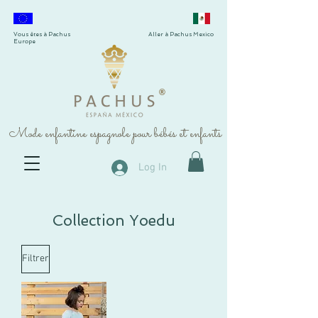
Vous êtes à Pachus
Aller à Pachus Mexico
Europe
®
Mode enfantine espagnole pour bébés et enfants
Log In
Collection Yoedu
Filtrer