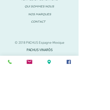
QUI SOMMES NOUS
NOS MARQUES
CONTACT
© 2018 PACHUS Espagne-Mexique
PACHUS VINARÒS
.
Calle Mayor 27-29
Vinaroz, Castellón (Espagne)
964 155 233 699 182
061
.