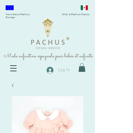
Vous êtes à Pachus
Aller à Pachus Mexico
Europe
®
Mode enfantine espagnole pour bébés et enfants
Log In