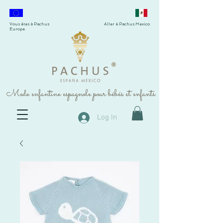
Vous êtes à Pachus
Aller à Pachus Mexico
Europe
®
Mode enfantine espagnole pour bébés et enfants
Log In