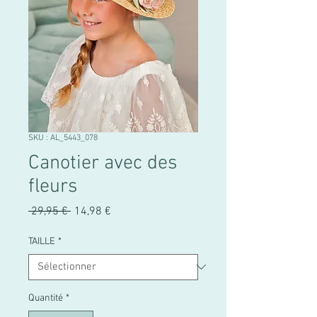
SKU : AL_5443_078
Canotier avec des
fleurs
Prix
Prix
 29,95 € 
14,98 €
original
promotionnel
TAILLE
*
Quantité
*