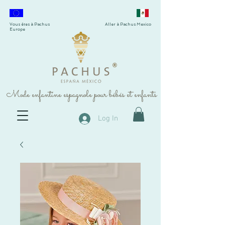
Vous êtes à Pachus
Aller à Pachus Mexico
Europe
®
Mode enfantine espagnole pour bébés et enfants
Log In