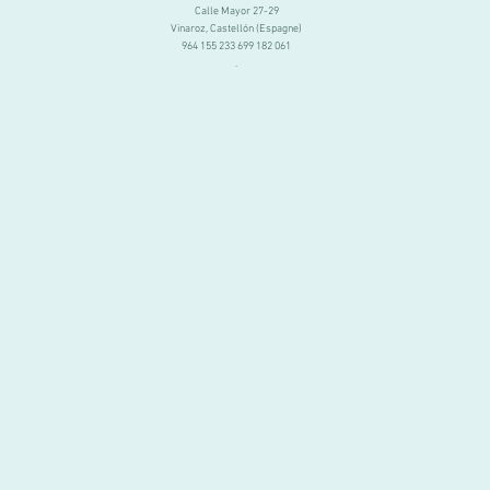
Calle Mayor 27-29
Vinaroz, Castellón (Espagne)
964 155 233 699 182 061
.