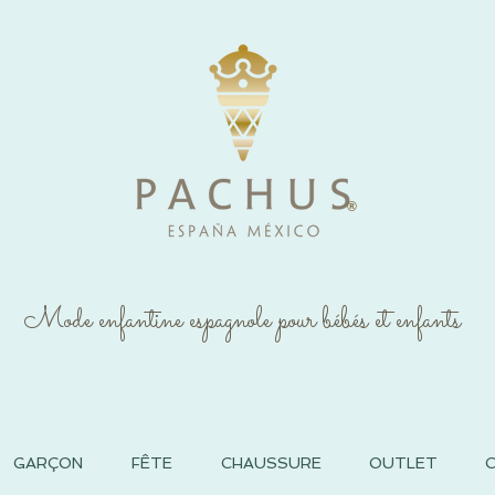
®
Mode enfantine espagnole pour bébés et enfants
GARÇON
FÊTE
CHAUSSURE
OUTLET