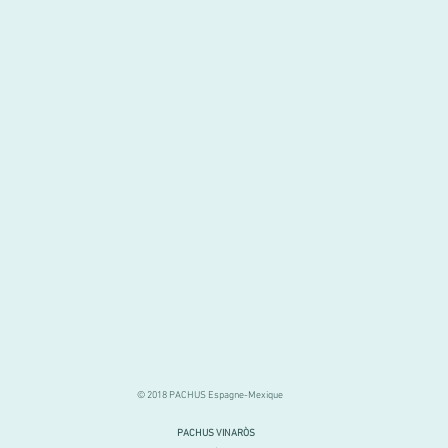
© 2018 PACHUS Espagne-Mexique
PACHUS VINARÒS
.