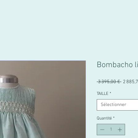
Bombacho l
Prix
 3 395,00 € 
2 885,
original
TAILLE
*
Sélectionner
Quantité
*