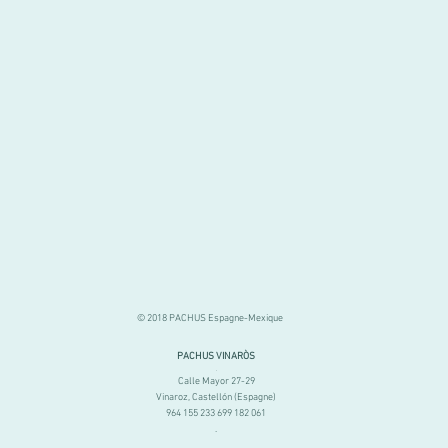
© 2018 PACHUS Espagne-Mexique
PACHUS VINARÒS
.
Calle Mayor 27-29
Vinaroz, Castellón (Espagne)
964 155 233 699 182 061
.