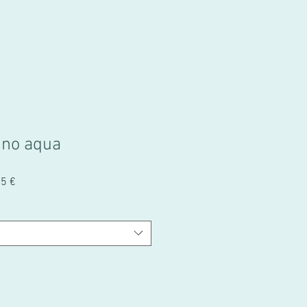
ino aqua
Prix
75 €
promotionnel