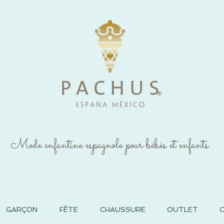
®
Mode enfantine espagnole pour bébés et enfants
GARÇON
FÊTE
CHAUSSURE
OUTLET