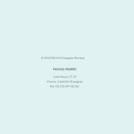
© 2018 PACHUS Espagne-Mexique
PACHUS VINARÒS
.
Calle Mayor 27-29
Vinaroz, Castellón (Espagne)
964 155 233 699 182 061
.