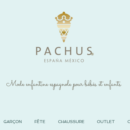
®
Mode enfantine espagnole pour bébés et enfants
GARÇON
FÊTE
CHAUSSURE
OUTLET