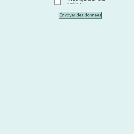
J&#39;accepte les termes et
conditions
Envoyer des données