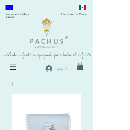
Vous êtes à Pachus
Aller à Pachus Mexico
Europe
®
Mode enfantine espagnole pour bébés et enfants
Log In