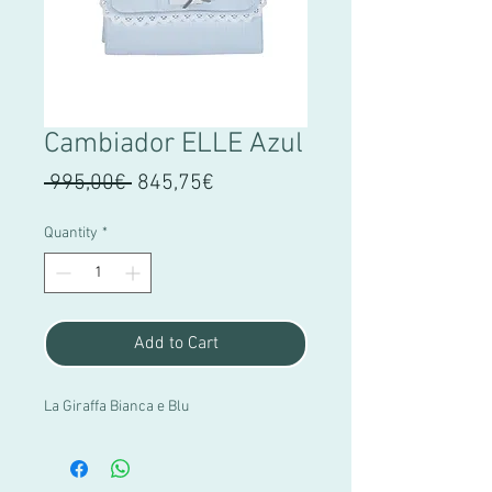
Cambiador ELLE Azul
Regular
Sale
 995,00€ 
845,75€
Price
Price
Quantity
*
Add to Cart
La Giraffa Bianca e Blu