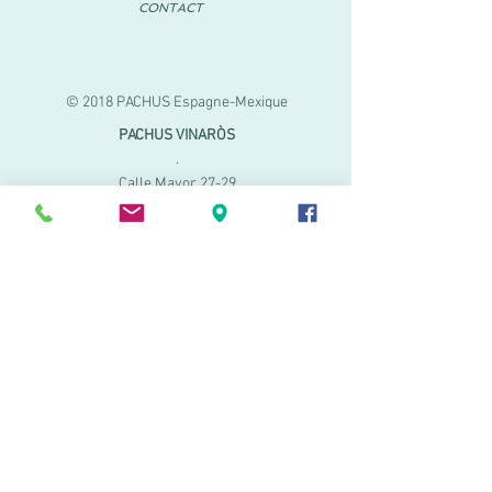
CONTACT
© 2018 PACHUS Espagne-Mexique
PACHUS VINARÒS
.
Calle Mayor 27-29
Vinaroz, Castellón (Espagne)
964 155 233 699 182
061
.