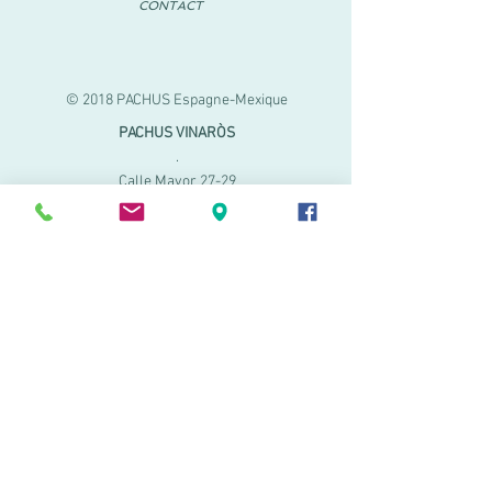
CONTACT
© 2018 PACHUS Espagne-Mexique
PACHUS VINARÒS
.
Calle Mayor 27-29
Vinaroz, Castellón (Espagne)
964 155 233 699 182
061
.