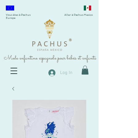
Vous êtes à Pachus
Aller à Pachus Mexico
Europe
®
Mode enfantine espagnole pour bébés et enfants
Log In