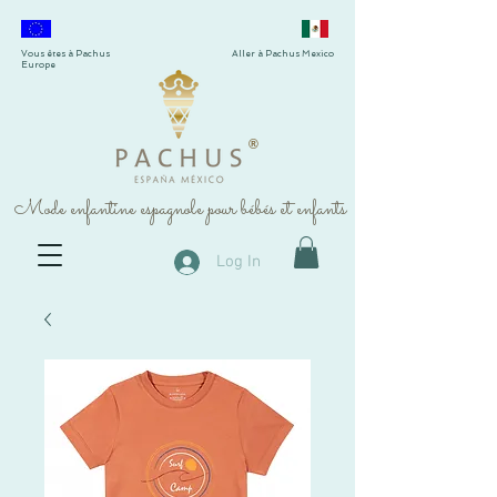
Vous êtes à Pachus
Aller à Pachus Mexico
Europe
®
Mode enfantine espagnole pour bébés et enfants
Log In