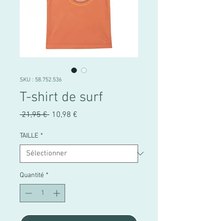
SKU : 58.752.536
T-shirt de surf
Prix
Prix
 21,95 € 
10,98 €
original
promotionnel
TAILLE
*
Quantité
*