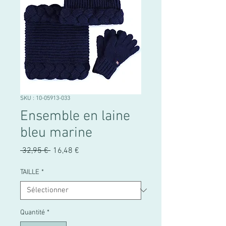
SKU : 10-05913-033
Ensemble en laine
bleu marine
Prix
Prix
 32,95 € 
16,48 €
original
promotionnel
TAILLE
*
Quantité
*