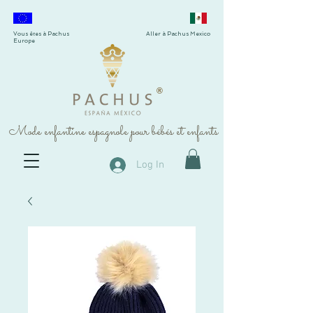
Vous êtes à Pachus
Aller à Pachus Mexico
Europe
®
Mode enfantine espagnole pour bébés et enfants
Log In