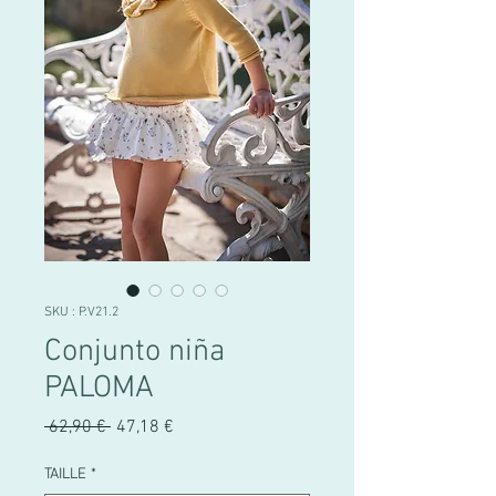
SKU : P.V21.2
Conjunto niña
PALOMA
Prix
Prix
 62,90 € 
47,18 €
original
promotionnel
TAILLE
*