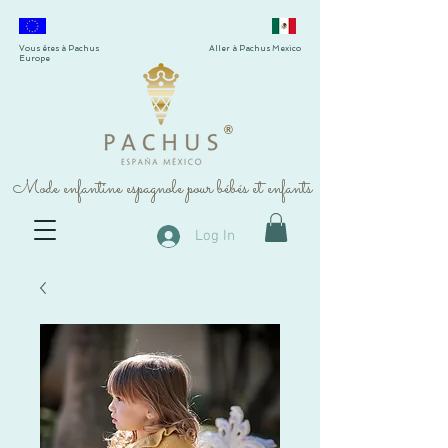
Vous êtes à Pachus
Aller à Pachus Mexico
Europe
®
Mode enfantine espagnole pour bébés et enfants
Log In