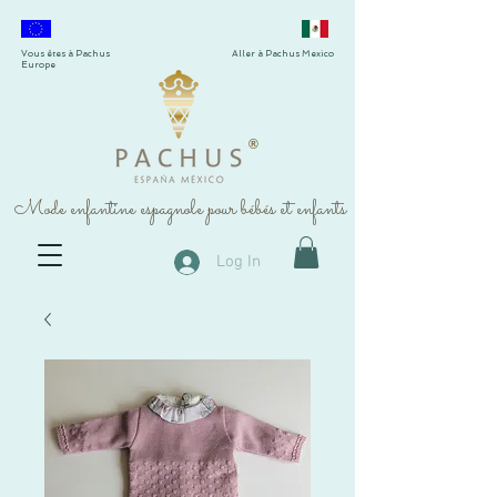
Vous êtes à Pachus
Aller à Pachus Mexico
Europe
®
Mode enfantine espagnole pour bébés et enfants
Log In