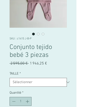
SKU : c1415 J-B-P
Conjunto tejido
bebé 3 piezas
Prix
Prix
 2 595,00 € 
1 946,25 €
original
promotionnel
TAILLE
*
Quantité
*