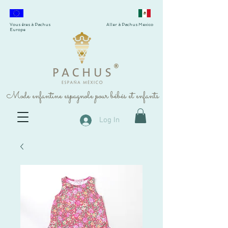
Vous êtes à Pachus
Aller à Pachus Mexico
Europe
®
Mode enfantine espagnole pour bébés et enfants
Log In