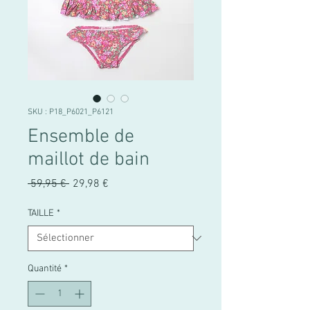
SKU : P18_P6021_P6121
Ensemble de
maillot de bain
Prix
Prix
 59,95 € 
29,98 €
original
promotionnel
TAILLE
*
Quantité
*