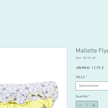
Mallette Fly
SKU : 58.101.481
Prix
Pr
 25,90 € 
12,95 €
original
pr
TAILLE
*
Sélectionner
Quantité
*