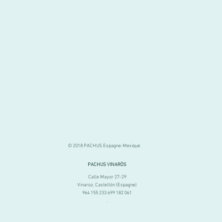
© 2018 PACHUS Espagne-Mexique
PACHUS VINARÒS
.
Calle Mayor 27-29
Vinaroz, Castellón (Espagne)
964 155 233 699 182 061
.