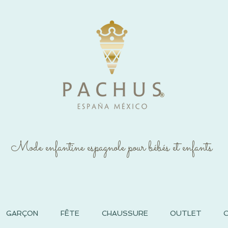
®
Mode enfantine espagnole pour bébés et enfants
GARÇON
FÊTE
CHAUSSURE
OUTLET