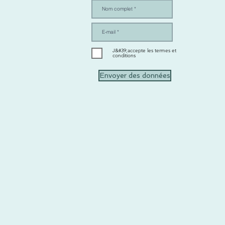
J&#39;accepte les termes et
conditions
Envoyer des données