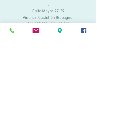
.
Calle Mayor 27-29
Vinaroz, Castellón (Espagne)
964 155 233 699 182
061
.