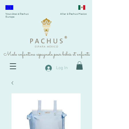
Vous êtes à Pachus
Aller à Pachus Mexico
Europe
®
Mode enfantine espagnole pour bébés et enfants
Log In