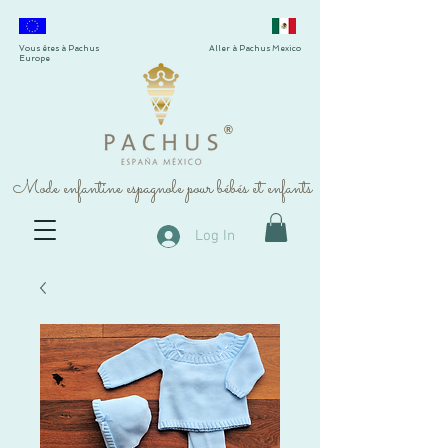
Vous êtes à Pachus
Aller à Pachus Mexico
Europe
®
Mode enfantine espagnole pour bébés et enfants
Log In