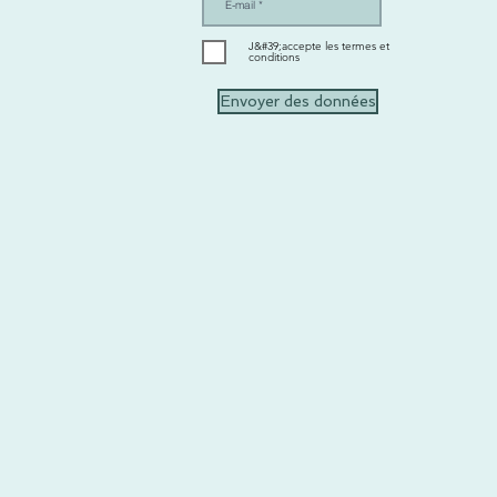
J&#39;accepte les termes et
conditions
Envoyer des données