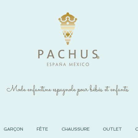
®
Mode enfantine espagnole pour bébés et enfants
GARÇON
FÊTE
CHAUSSURE
OUTLET