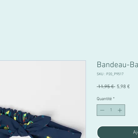
Bandeau-Ba
SKU : P20_P9517
Prix
Prix
 11,95 € 
5,98 €
original
pro
Quantité
*
Aj