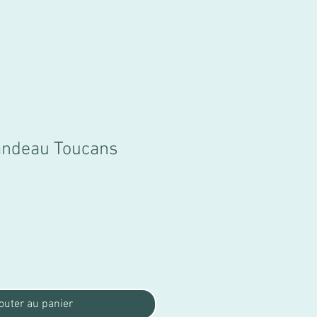
ndeau Toucans
motionnel
outer au panier