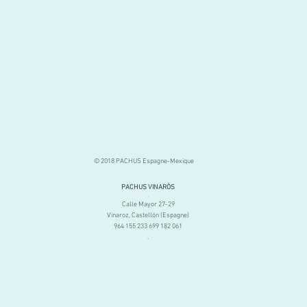
© 2018 PACHUS Espagne-Mexique
PACHUS VINARÒS
.
Calle Mayor 27-29
Vinaroz, Castellón (Espagne)
964 155 233 699 182 061
.