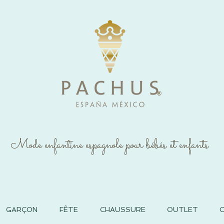
®
Mode enfantine espagnole pour bébés et enfants
GARÇON
FÊTE
CHAUSSURE
OUTLET