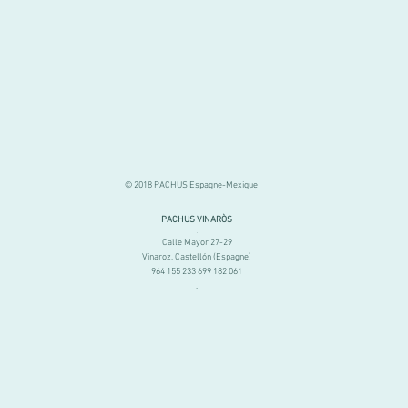
© 2018 PACHUS Espagne-Mexique
PACHUS VINARÒS
.
Calle Mayor 27-29
Vinaroz, Castellón (Espagne)
964 155 233 699 182 061
.