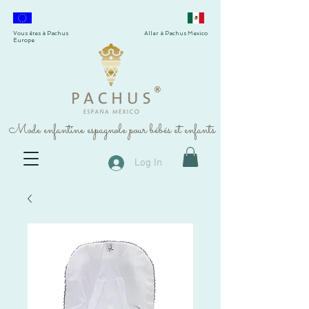
Vous êtes à Pachus
Aller à Pachus Mexico
Europe
®
Mode enfantine espagnole pour bébés et enfants
Log In