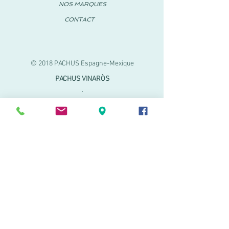
NOS MARQUES
CONTACT
© 2018 PACHUS Espagne-Mexique
PACHUS VINARÒS
.
Calle Mayor 27-29
Vinaroz, Castellón (Espagne)
964 155 233 699 182
061
.