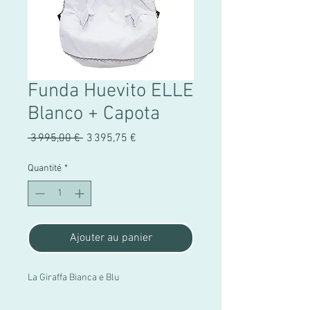
Funda Huevito ELLE
Blanco + Capota
Prix
Prix
 3 995,00 € 
3 395,75 €
original
promotionnel
Quantité
*
Ajouter au panier
La Giraffa Bianca e Blu