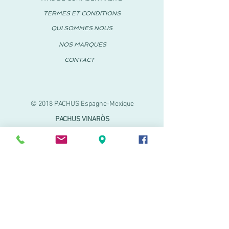
TERMES ET CONDITIONS
QUI SOMMES NOUS
NOS MARQUES
CONTACT
© 2018 PACHUS Espagne-Mexique
PACHUS VINARÒS
.
Calle Mayor 27-29
Vinaroz, Castellón (Espagne)
964 155 233 699 182
061
.