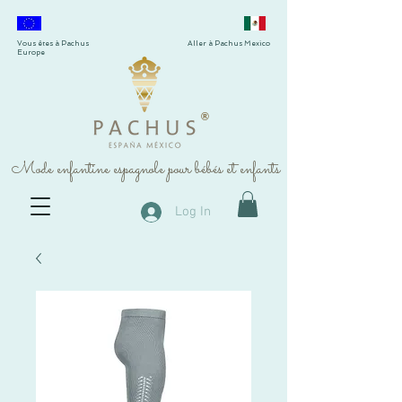
Vous êtes à Pachus
Aller à Pachus Mexico
Europe
®
Mode enfantine espagnole pour bébés et enfants
Log In