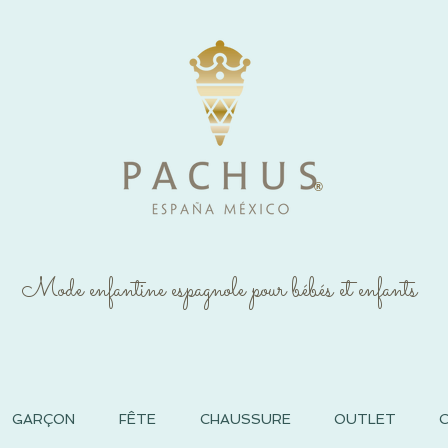
®
Mode enfantine espagnole pour bébés et enfants
GARÇON
FÊTE
CHAUSSURE
OUTLET