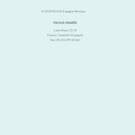
© 2018 PACHUS Espagne-Mexique
PACHUS VINARÒS
.
Calle Mayor 27-29
Vinaroz, Castellón (Espagne)
964 155 233 699 182 061
.