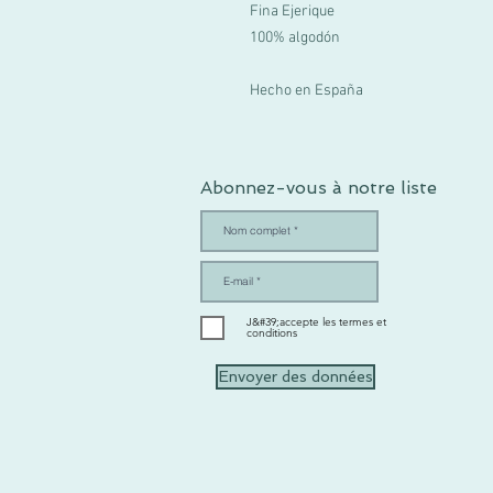
Fina Ejerique
100% algodón
Hecho en España
Abonnez-vous à notre liste
J&#39;accepte les termes et
conditions
Envoyer des données