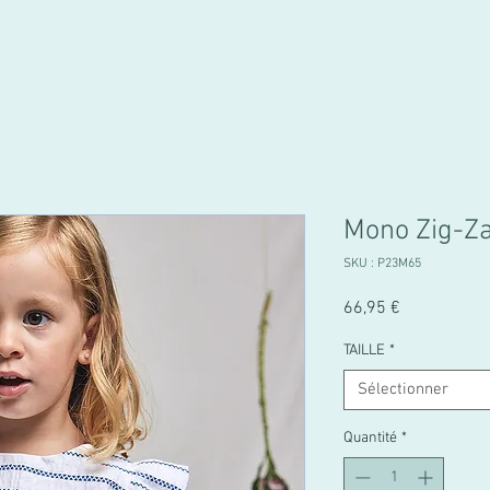
Mono Zig-Z
SKU : P23M65
Prix
66,95 €
TAILLE
*
Sélectionner
Quantité
*