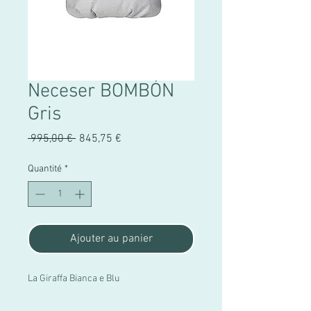
Neceser BOMBÓN
Gris
Prix
Prix
 995,00 € 
845,75 €
original
promotionnel
Quantité
*
Ajouter au panier
La Giraffa Bianca e Blu