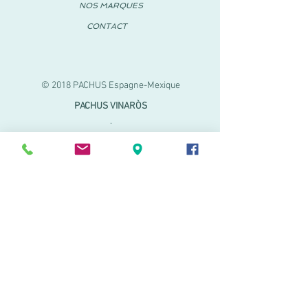
NOS MARQUES
CONTACT
© 2018 PACHUS Espagne-Mexique
PACHUS VINARÒS
.
Calle Mayor 27-29
Vinaroz, Castellón (Espagne)
964 155 233 699 182
061
.