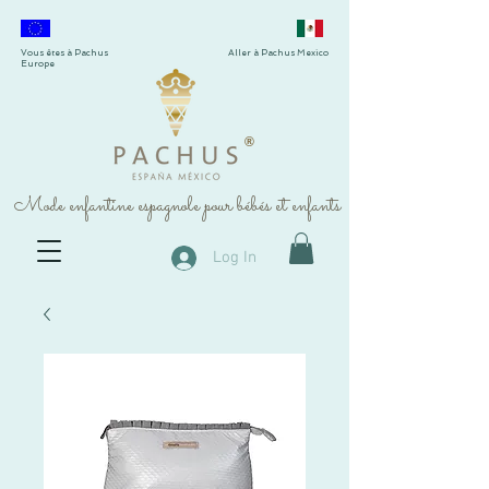
Vous êtes à Pachus
Aller à Pachus Mexico
Europe
®
Mode enfantine espagnole pour bébés et enfants
Log In