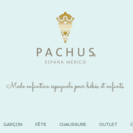
®
Mode enfantine espagnole pour bébés et enfants
GARÇON
FÊTE
CHAUSSURE
OUTLET