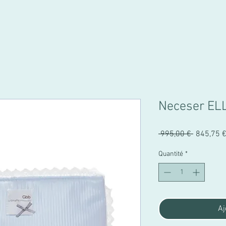
Neceser EL
Prix
 995,00 € 
845,75 
original
Quantité
*
Aj