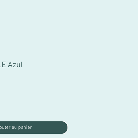
LE Azul
Prix
€
promotionnel
outer au panier