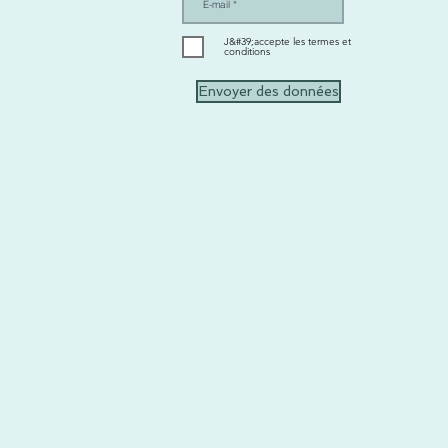
J&#39;accepte les termes et
conditions
Envoyer des données