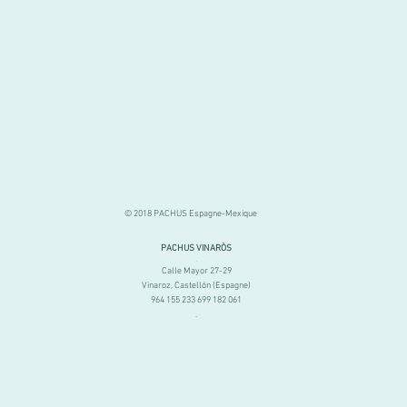
© 2018 PACHUS Espagne-Mexique
PACHUS VINARÒS
.
Calle Mayor 27-29
Vinaroz, Castellón (Espagne)
964 155 233 699 182 061
.