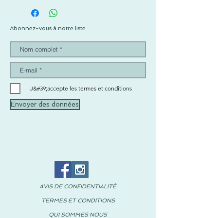
.- Malla
CND
Color:
ALUMINIO
221
GRIS CLARO
230
Abonnez-vous à notre liste
AZUL FRANCIA
449
NOTA: Los artículos sugeridos
NO
están
incluidos en el precio y deberán ser
adquiridos por separado.
J&#39;accepte les termes et conditions
Envoyer des données
AVIS DE CONFIDENTIALITÉ
TERMES ET CONDITIONS
QUI SOMMES NOUS