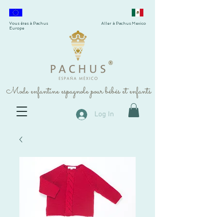
Vous êtes à Pachus
Aller à Pachus Mexico
Europe
®
Mode enfantine espagnole pour bébés et enfants
Log In