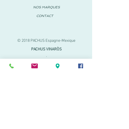
NOS MARQUES
CONTACT
© 2018 PACHUS Espagne-Mexique
PACHUS VINARÒS
.
Calle Mayor 27-29
Vinaroz, Castellón (Espagne)
964 155 233 699 182
061
.