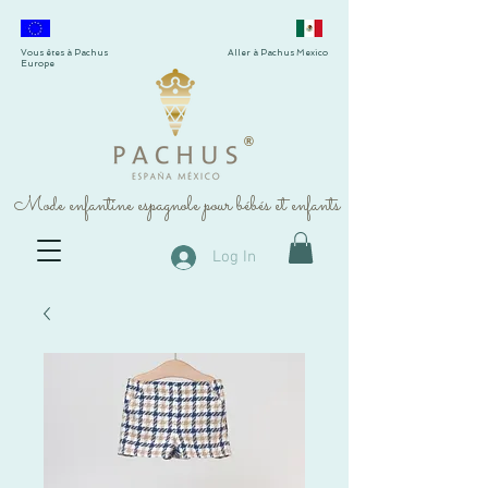
Vous êtes à Pachus
Aller à Pachus Mexico
Europe
®
Mode enfantine espagnole pour bébés et enfants
Log In