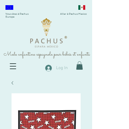
Vous êtes à Pachus
Aller à Pachus Mexico
Europe
®
Mode enfantine espagnole pour bébés et enfants
Log In