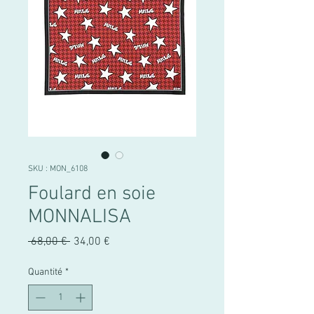
SKU : MON_6108
Foulard en soie
MONNALISA
Prix
Prix
 68,00 € 
34,00 €
original
promotionnel
Quantité
*