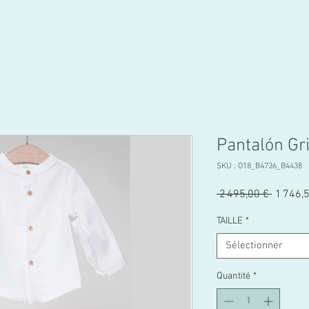
Pantalón Gr
SKU : O18_B4736_B4438
Prix
 2 495,00 € 
1 746,
original
TAILLE
*
Sélectionner
Quantité
*