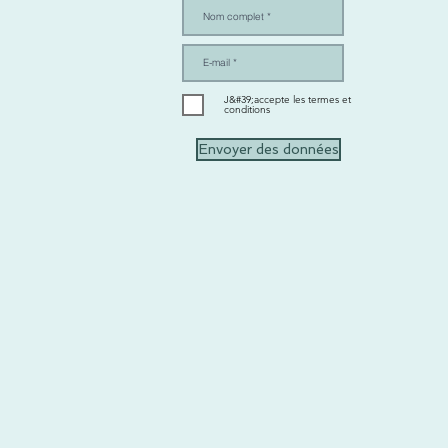
J&#39;accepte les termes et
conditions
Envoyer des données