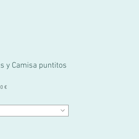
is y Camisa puntitos
Prix
50 €
promotionnel