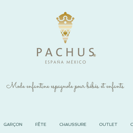
®
Mode enfantine espagnole pour bébés et enfants
GARÇON
FÊTE
CHAUSSURE
OUTLET