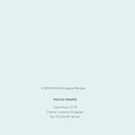
© 2018 PACHUS Espagne-Mexique
PACHUS VINARÒS
.
Calle Mayor 27-29
Vinaroz, Castellón (Espagne)
964 155 233 699 182 061
.