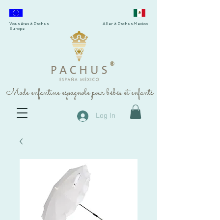
Vous êtes à Pachus
Aller à Pachus Mexico
Europe
®
Mode enfantine espagnole pour bébés et enfants
Log In