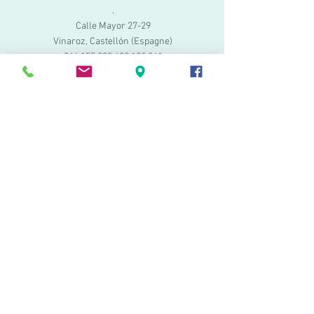
.
Calle Mayor 27-29
Vinaroz, Castellón (Espagne)
964 155 233 699 182
061
.