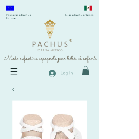
Vous êtes à Pachus
Aller à Pachus Mexico
Europe
®
Mode enfantine espagnole pour bébés et enfants
Log In