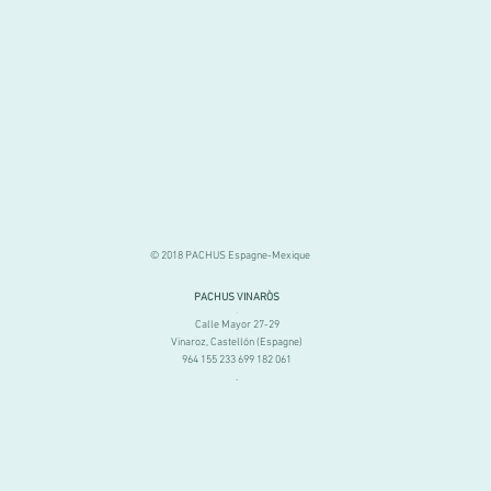
© 2018 PACHUS Espagne-Mexique
PACHUS VINARÒS
.
Calle Mayor 27-29
Vinaroz, Castellón (Espagne)
964 155 233 699 182 061
.