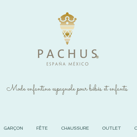
®
Mode enfantine espagnole pour bébés et enfants
GARÇON
FÊTE
CHAUSSURE
OUTLET