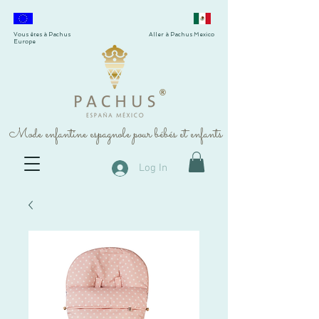
Vous êtes à Pachus
Aller à Pachus Mexico
Europe
®
Mode enfantine espagnole pour bébés et enfants
Log In