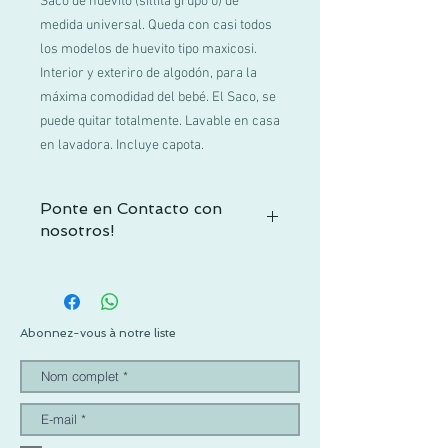
Saco de huevito (sillita grupo 0) de
medida universal. Queda con casi todos
los modelos de huevito tipo maxicosi.
Interior y exteriro de algodón, para la
máxima comodidad del bebé. El Saco, se
puede quitar totalmente. Lavable en casa
en lavadora. Incluye capota.
Ponte en Contacto con
nosotros!
Si no encuentras tu talla o tienes alguna
duda, contactacnos por WhatsApp al +52
1 55 3719 1601 o por mail a
info@pachus.com.mx
Abonnez-vous à notre liste
Gracias por tu confianza!