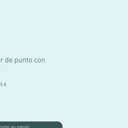
or de punto con
a
Prix
75 €
promotionnel
outer au panier