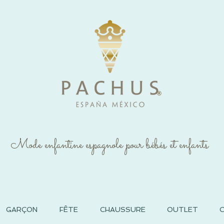
®
Mode enfantine espagnole pour bébés et enfants
GARÇON
FÊTE
CHAUSSURE
OUTLET