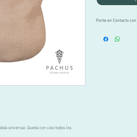
Ponte en Contacto con
Si no encuentras tu ta
por WhatsApp al +52 1 
info@pachus.com.mx
Gracias por tu confian
edida universal. Queda con casi todos los