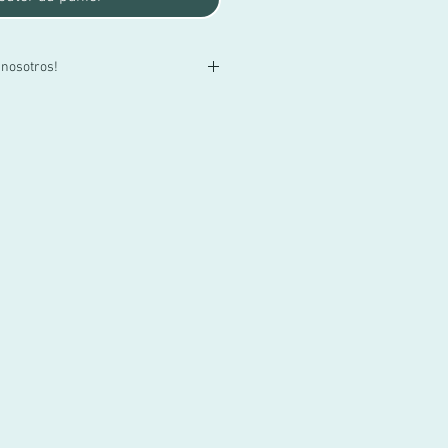
 nosotros!
lla o tienes alguna duda, contactacnos
55 3719 1601 o por mail a
za!