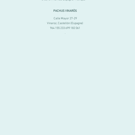
PACHUS VINARÒS
.
Calle Mayor 27-29
Vinaroz, Castellón (Espagne)
964 155 233 699 182 061
.