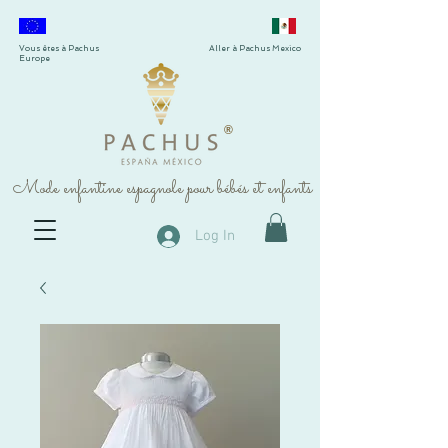
Vous êtes à Pachus
Aller à Pachus Mexico
Europe
®
Mode enfantine espagnole pour bébés et enfants
Log In