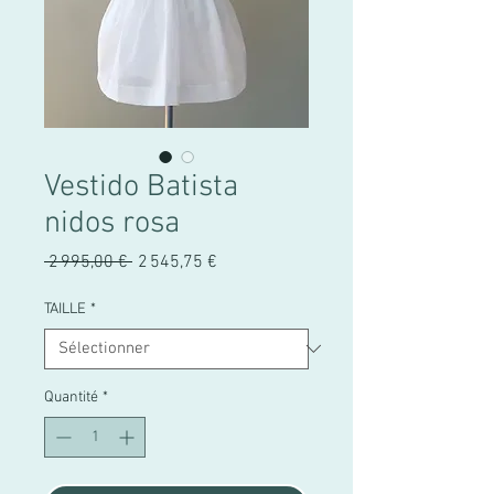
Vestido Batista
nidos rosa
Prix
Prix
 2 995,00 € 
2 545,75 €
original
promotionnel
TAILLE
*
Quantité
*