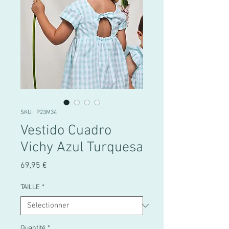
SKU : P23M34
Vestido Cuadro
Vichy Azul Turquesa
Prix
69,95 €
TAILLE
*
Quantité
*