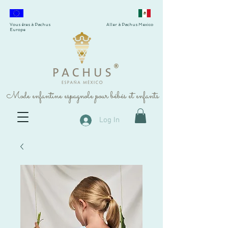
Vous êtes à Pachus
Aller à Pachus Mexico
Europe
®
Mode enfantine espagnole pour bébés et enfants
Log In