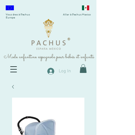
Vous êtes à Pachus
Aller à Pachus Mexico
Europe
®
Mode enfantine espagnole pour bébés et enfants
Log In