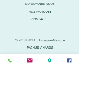
QUI SOMMES NOUS
NOS MARQUES
CONTACT
© 2018 PACHUS Espagne-Mexique
PACHUS VINARÒS
.
Calle Mayor 27-29
Vinaroz, Castellón (Espagne)
964 155 233 699 182
061
.