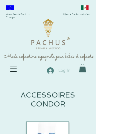
Vous êtes à Pachus
Aller à Pachus Mexico
Europe
®
Mode enfantine espagnole pour bébés et enfants
Log In
ACCESSOIRES
CONDOR